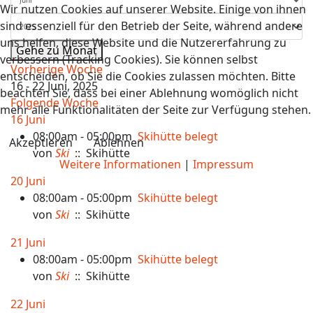
Wir nutzen Cookies auf unserer Website. Einige von ihnen
sind essenziell für den Betrieb der Seite, während andere
uns helfen, diese Website und die Nutzererfahrung zu
Gehe zu Monat
verbessern (Tracking Cookies). Sie können selbst
Vorherige Woche
entscheiden, ob Sie die Cookies zulassen möchten. Bitte
16 - 22 Juni, 2025
beachten Sie, dass bei einer Ablehnung womöglich nicht
Folgende Woche
mehr alle Funktionalitäten der Seite zur Verfügung stehen.
16 Juni
08:00am - 05:00pm
Skihütte belegt
Akzeptieren
Ablehnen
von
Ski
:: Skihütte
Weitere Informationen
|
Impressum
20 Juni
08:00am - 05:00pm
Skihütte belegt
von
Ski
:: Skihütte
21 Juni
08:00am - 05:00pm
Skihütte belegt
von
Ski
:: Skihütte
22 Juni