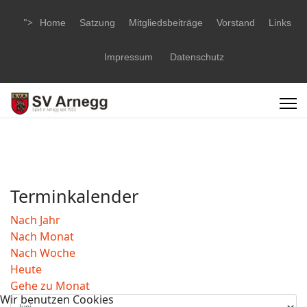
">
Home
Satzung
Mitgliedsbeiträge
Vorstand
Links
Impressum
Datenschutz
Terminkalender
Nach Jahr
Nach Monat
Nach Woche
Heute
Gehe zu Monat
Wir benutzen Cookies