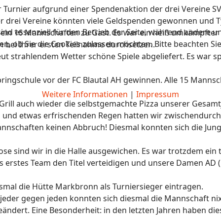
Turnier aufgrund einer Spendenaktion der drei Vereine S
n der drei Vereine könnten viele Geldspenden gewonnen und
ind essenziell für den Betrieb der Seite, während andere u
in 16 Mannschaften zu Gast. Es war ein heiß umkämpfter 
en, ob Sie die Cookies zulassen möchten. Bitte beachten Si
 bei Ihrer ersten Teilnahme durchsetzen.
t strahlendem Wetter schöne Spiele abgeliefert. Es war s
ringschule vor der FC Blautal AH gewinnen. Alle 15 Mannsc
Weitere Informationen
|
Impressum
rill auch wieder die selbstgemachte Pizza unserer Gesamt
s und etwas erfrischenden Regen hatten wir zwischendurch
annschaften keinen Abbruch! Diesmal konnten sich die Jung
 sind wir in die Halle ausgewichen. Es war trotzdem ein t
s erstes Team den Titel verteidigen und unsere Damen AD 
mal die Hütte Markbronn als Turniersieger eintragen.
eder gegen jeden konnten sich diesmal die Mannschaft nix
ndert. Eine Besonderheit: in den letzten Jahren haben di