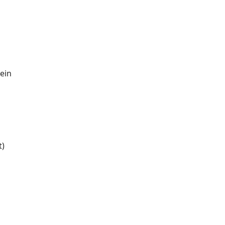
ein
t)