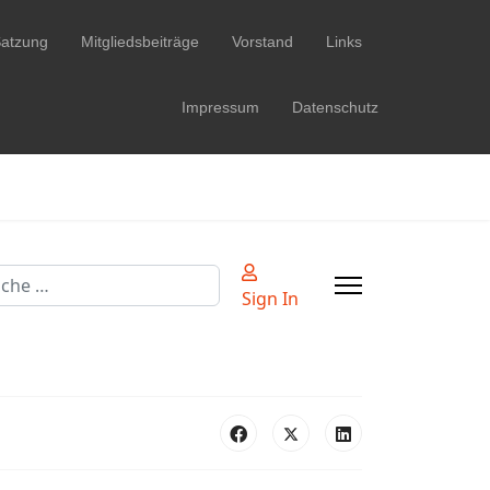
atzung
Mitgliedsbeiträge
Vorstand
Links
Impressum
Datenschutz
hen
Sign In
 2 or more characters for results.