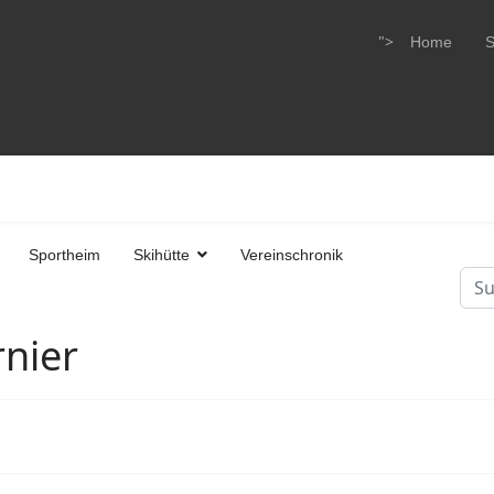
">
Home
S
Sportheim
Skihütte
Vereinschronik
Suc
Type
nier