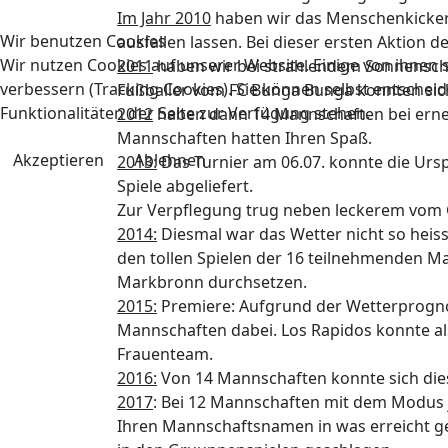
Im Jahr 2010
haben wir das Menschenkicker 
Wir benutzen Cookies
ausfallen lassen. Bei dieser ersten Aktio
Wir nutzen Cookies auf unserer Website. Einige von ihnen s
2011
haben wir bei strahlendem Sonnensche
verbessern (Tracking Cookies). Sie können selbst entscheid
Fußballer vom FC Bunga Bunga konnten sich
Funktionalitäten der Seite zur Verfügung stehen.
2012
haben dann 14 Mannschaften bei erneu
Mannschaften hatten Ihren Spaß.
Akzeptieren
Ablehnen
2013:
Das Turnier am 06.07. konnte die Ursp
Spiele abgeliefert.
Zur Verpflegung trug neben leckerem vom G
2014:
Diesmal war das Wetter nicht so heis
den tollen Spielen der 16 teilnehmenden M
Markbronn durchsetzen.
2015:
Premiere: Aufgrund der Wetterprognose
Mannschaften dabei. Los Rapidos konnte al
Frauenteam.
2016:
Von 14 Mannschaften konnte sich dies
2017
: Bei 12 Mannschaften mit dem Modus j
Ihren Mannschaftsnamen in was erreicht geä