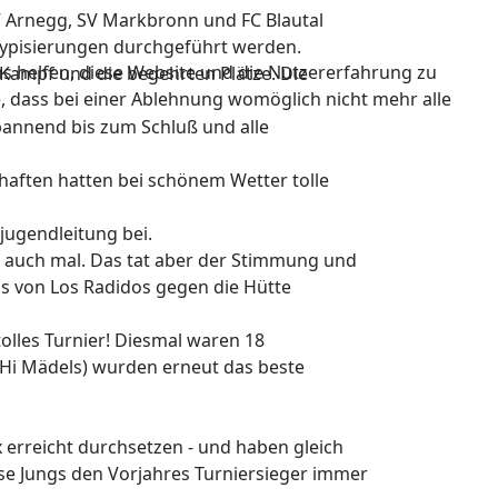
V Arnegg, SV Markbronn und FC Blautal
 Typisierungen durchgeführt werden.
ns helfen, diese Website und die Nutzererfahrung zu
Kampf und die begehrten Plätze. Die
e, dass bei einer Ablehnung womöglich nicht mehr alle
pannend bis zum Schluß und alle
haften hatten bei schönem Wetter tolle
jugendleitung bei.
 auch mal. Das tat aber der Stimmung und
s von Los Radidos gegen die Hütte
olles Turnier! Diesmal waren 18
(Hi Mädels) wurden erneut das beste
 erreicht durchsetzen - und haben gleich
ese Jungs den Vorjahres Turniersieger immer